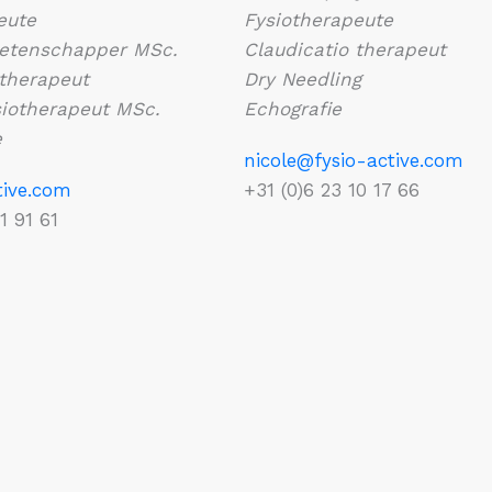
eute
Fysiotherapeute
etenschapper MSc.
Claudicatio therapeut
 therapeut
Dry Needling
ysiotherapeut MSc.
Echografie
e
nicole@fysio-active.com
tive.com
+31 (0)6 23 10 17 66
1 91 61