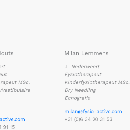
Houts
Milan Lemmens
rt
Nederweert
eut
Fysiotherapeut
rapeut MSc.
Kinderfysiotherapeut MSc. 
/vestibulaire
Dry Needling
Echografie
milan@fysio-active.com
active.com
+31 (0)6 34 20 31 53
1 91 15