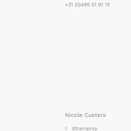
+31 (0)495 51 91 15
s
Nicole Custers
Stramproy